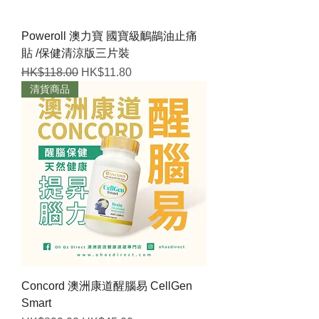
Poweroll 澳力寶 國寶級鴯鶓油止痛
貼 /保健清涼版三片裝
一般價格
促銷價格
HK$118.00
HK$11.80
清貨商品
Concord 澳洲康道醒腦易 CellGen
Smart