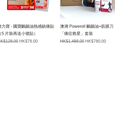
快速瀏覽
快速瀏覽
澳力寶 - 國寶鴯鶓油熱感鎮痛貼
澳洲 Poweroll 鴯鶓油+筋膜刀
（5 片裝再送小號貼）
「痛症救星」套裝
一般價格
促銷價格
一般價格
促銷價格
K$128.00
HK$78.00
HK$1,488.00
HK$780.00