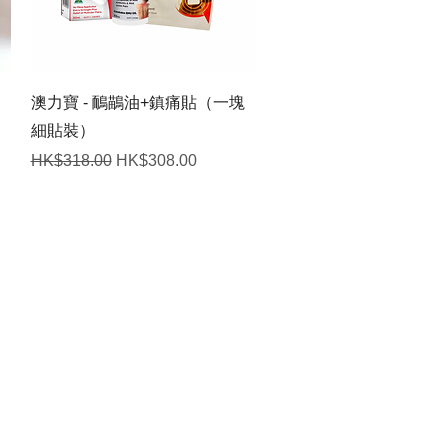
快速瀏覽
澳力寶 - 鴯鶓油+鎮痛貼（一塊
細貼裝）
一般價格
促銷價格
HK$318.00
HK$308.00