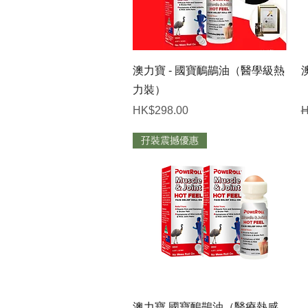
快速瀏覽
澳力寶 - 國寶鴯鶓油（醫學級熱
力裝）
價格
HK$298.00
H
孖裝震撼優惠
快速瀏覽
澳力寶 國寶鴯鶓油（醫療熱感