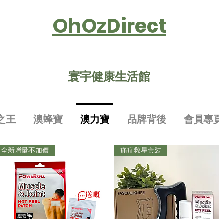
OhOzDirect
寰宇健康生活館
之王
澳蜂寶
澳力寶
品牌背後
會員專
全新增量不加價
痛症救星套裝