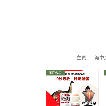
主頁
海中
痛症救星