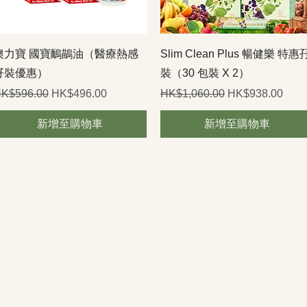
快速瀏覽
快速瀏覽
澳力寶 國寶鴯鶓油（醫療熱感
Slim Clean Plus 暢健樂 特惠
孖裝優惠）
裝（30 包裝 X 2）
一般價格
促銷價格
一般價格
促銷價格
K$596.00
HK$496.00
HK$1,060.00
HK$938.00
新增至購物車
新增至購物車