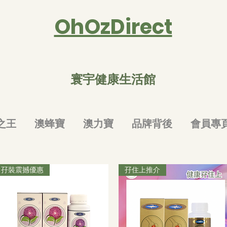
OhOzDirect
寰宇健康生活館
之王
澳蜂寶
澳力寶
品牌背後
會員專
孖裝震撼優惠
孖住上推介