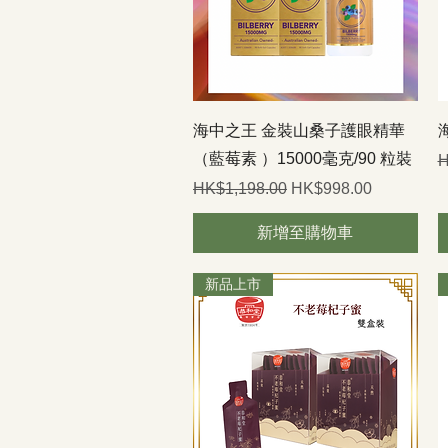
快速瀏覽
海中之王 金裝山桑子護眼精華
（藍莓素 ）15000毫克/90 粒裝
H
一般價格
促銷價格
HK$1,198.00
HK$998.00
新增至購物車
新品上市