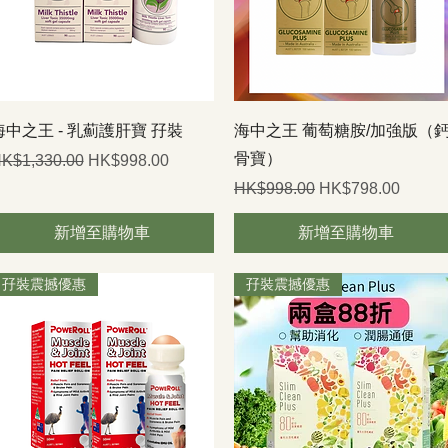
快速瀏覽
快速瀏覽
海中之王 - 乳薊護肝寶 孖裝
海中之王 葡萄糖胺/加強版（
骨寶）
一般價格
促銷價格
K$1,330.00
HK$998.00
一般價格
促銷價格
HK$998.00
HK$798.00
新增至購物車
新增至購物車
孖裝震撼優惠
孖裝震撼優惠