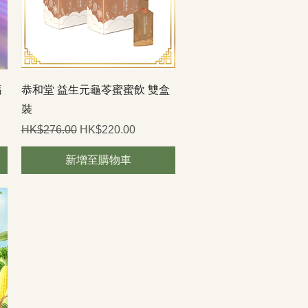
快速瀏覽
鈣
恭和堂 益生元龜苓蜜蜜飲 雙盒
裝
一般價格
促銷價格
HK$276.00
HK$220.00
新增至購物車