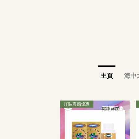
主頁
海中
孖裝震撼優惠