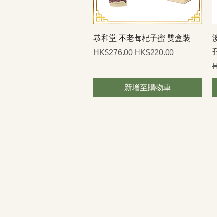
快速瀏覽
恭和堂 不老莓杞子蜜 雙盒裝
一般價格
促銷價格
HK$276.00
HK$220.00
H
新增至購物車