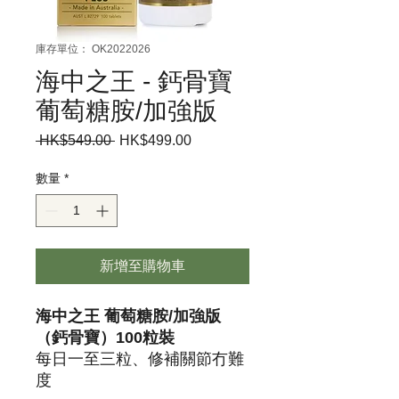
庫存單位： OK2022026
海中之王 - 鈣骨寶
葡萄糖胺/加強版
 HK$549.00 
一
HK$499.00
促
般
銷
價
價
數量
*
格
格
新增至購物車
海中之王 葡萄糖胺/加強版
（鈣骨寶）100粒裝
每日一至三粒、修補關節冇難
度