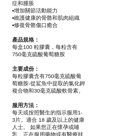
症和腫脹
▪️增加關節活動能力
▪️維護健康的骨骼和肌肉組織
▪️修復骨骼傷口癒合
產品規格：
每盒100 粒膠囊，每粒含有
750毫克硫酸葡萄糖胺
主要成份：
每粒膠囊含有750毫克硫酸葡
萄糖胺-從鯊魚中提取的氯化鉀
複合物和30毫克硫酸軟骨素。
服用方法：
每天或按照醫生的指示服用1-
3片。適合 18 歲及以上的健康
人士。 如果您正在懷孕或哺
乳、正在服用藥物或有醫療狀