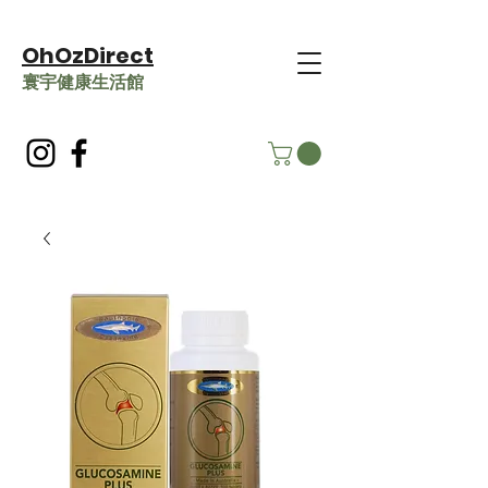
OhOzDirect
​寰宇健康生活館