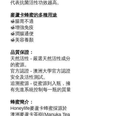
代表抗菌活性功效越高。
麥蘆卡蜂蜜的多種用途
🍯腸胃不適
🍯增強免疫
🍯潤腸通便
🍯美容養顏
品質保證：
天然活性 - 嚴選天然活性成分
的蜜源。
官方認證 - 澳洲大學官方認證
安全及活性測試。
追溯蜜源 - 從蜜源到入瓶，擁
有先進系統控制每一瓶的質量
蜂蜜簡介：
Honeylife麥蘆卡蜂蜜採源於
澳洲麥蘆卡茶樹(Manuka Tea