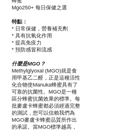
蜂蜜
Mgo250+ 每日保健之選
特點：
* 日常保健，營養補充劑
* 具有抗氧化作用
* 提高免疫力
* 預防感冒和流感
什麼是MGO？
Methylglyoxal (MGO)就是食
用甲基乙二醛，正是這種活性
化合物使Manuka蜂蜜具有了
可靠的抗菌性。MGO是一種
區分蜂蜜抗菌效果的標準。每
批麥盧卡蜂蜜都必須經過完整
的測試，您可以信賴我們為
MGO麥盧卡蜂蜜品質所作出
的承諾。當MGO標準越高，