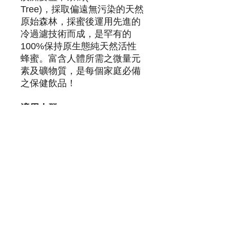
Tree)，採取偏遠無污染的天然
原始森林，採蜜後運用先進的
冷過濾技術而成，是罕有的
100%保持原生態純天然活性
蜂蜜。富含人體所需之微量元
素及礦物質，是每個家庭必備
之保健飲品！
適用人群：
此產品適合任何關注個人健康
之成年人仕為對象
注意事項：
此產品沒有根據《藥劑業及毒
藥條例》或《中醫藥條例》註
冊。為此產品作出的任何聲稱
亦沒有為進行該等註冊而接受
評核。此產品並不供作診斷、