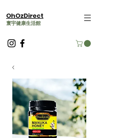
OhOzDirect
​寰宇健康生活館