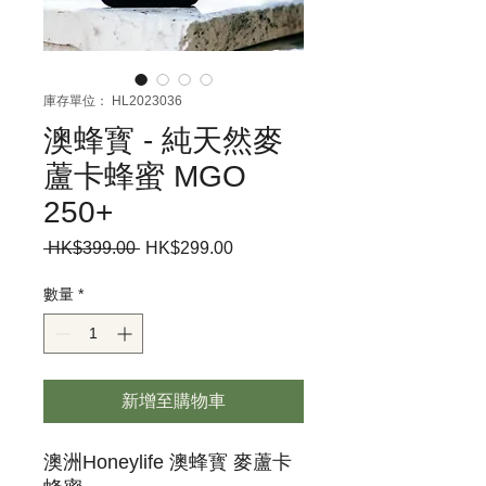
庫存單位： HL2023036
澳蜂寳 - 純天然麥
蘆卡蜂蜜 MGO
250+
 HK$399.00 
一
HK$299.00
促
般
銷
價
價
數量
*
格
格
新增至購物車
澳洲Honeylife 澳蜂寳 麥蘆卡