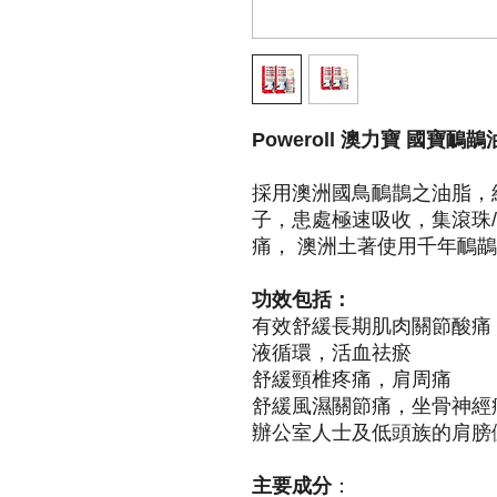
Poweroll 澳力寶 國寶
採用澳洲國鳥鴯鵲之油脂，經
子，患處極速吸收，集滾珠/
痛， 澳洲土著使用千年鴯
功效包括：
有效舒緩長期肌肉關節酸痛
液循環，活血祛瘀
舒緩頸椎疼痛，肩周痛
舒緩風濕關節痛，坐骨神經
辦公室人士及低頭族的肩膀
主要成分
：