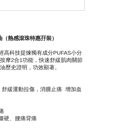
鴯鶓油（熱感滾珠特惠孖裝）
高科技提煉獨有成分PUFAS小分
按摩2合1功能，快速舒緩肌肉關節
鶓油歷史證明，功效顯著。
 舒緩運動拉傷，消腫止痛 增加血
痛
僵硬、腰痛背痛