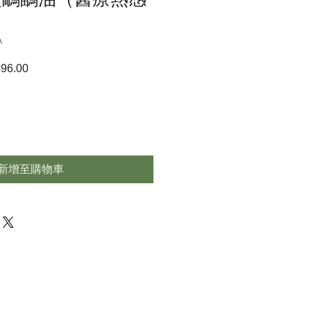
A
96.00
促
銷
價
格
新增至購物車