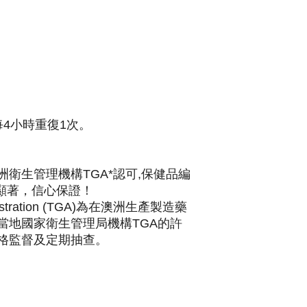
4小時重復1次。
衛生管理機構TGA*認可,保健品編
功效顯著，信心保證！
ministration (TGA)為在澳洲生產製造藥
當地國家衛生管理局機構TGA的許
格監督及定期抽查。