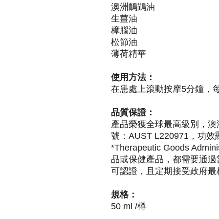
澳洲鴯鶓油
生薑油
樟腦油
松節油
薄荷精華
使用方法：
在患處上滾動按摩5分鐘，每
品質保證：
產品榮獲全球最高級別，澳洲
號：AUST L220971，
*Therapeutic Goods Ad
品或保健產品，都需要通過
可認證，且定期接受政府最
規格：
50 ml /樽