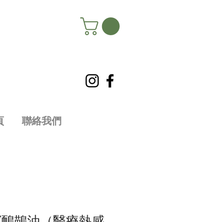
頁
聯絡我們
寶鴯鶓油（醫療熱感