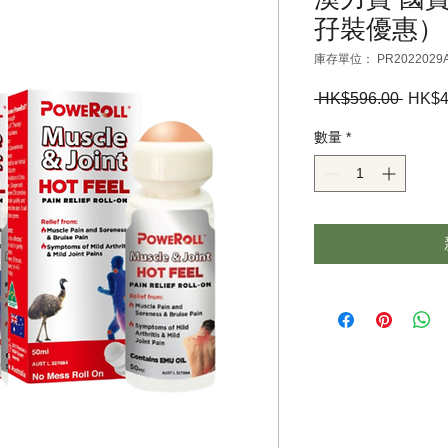
孖裝優惠）
庫存單位： PR2022029
 HK$596.00 
一
HK$4
般
數量
*
價
格