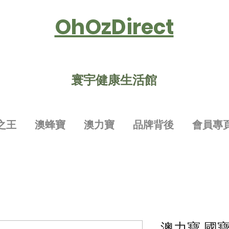
OhOzDirect
寰宇健康生活館
之王
澳蜂寶
澳力寶
品牌背後
會員專
澳力寶 國