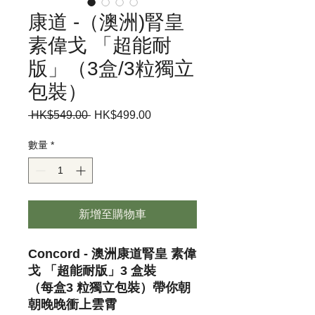
康道 -（澳洲)腎皇
素偉戈 「超能耐
版」（3盒/3粒獨立
包裝）
 HK$549.00 
一
HK$499.00
促
般
銷
價
價
數量
*
格
格
新增至購物車
Concord - 澳洲康道腎皇 素偉
戈 「超能耐版」3 盒裝
（每盒3 粒獨立包裝）帶你朝
朝晚晚衝上雲霄