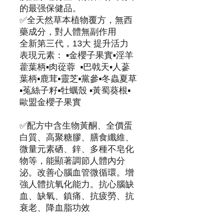
的最强保健品。
✅全天然草本植物覆方，無西
藥成分，對人體無副作用
全新第三代，13大 提升活力
表現元素： ▪️金櫻子果實▪️淫羊
藿葉柄▪️肉蓯蓉 ▪️巴戟天▪️人蔘
葉柄▪️鹿茸▪️靈芝▪️黨參▪️冬蟲夏草
▪️菟絲子籽▪️牡蠣殼 ▪️黃蜀葵根▪️
歐盟金櫻子果實
✅配方中含生物黃酮、全價蛋
白質、高聚糖膠、膳食纖維、
微量元素硒、鋅、多種不皂化
物等，能顯著調節人體內分
泌。改善心腦血管微循環。增
強人體抗氧化能力。抗心腦缺
血、缺氧、鎮痛、抗疲勞、抗
衰老、降血脂功效