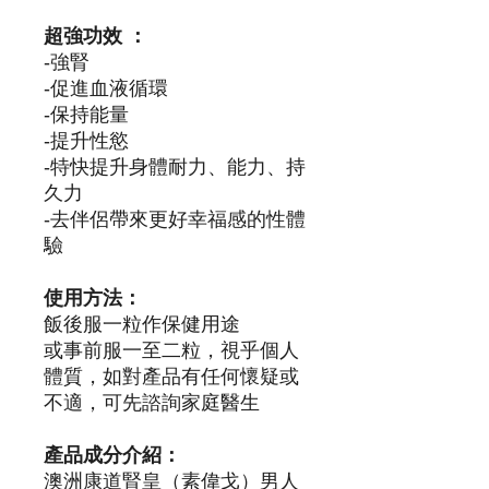
超強功效 ：
-強腎
-促進血液循環
-保持能量
-提升性慾
-特快提升身體耐力、能力、持
久力
-去伴侶帶來更好幸福感的性體
驗
使用方法：
飯後服一粒作保健用途
或事前服一至二粒，視乎個人
體質，如對產品有任何懷疑或
不適，可先諮詢家庭醫生
產品成分介紹：
澳洲康道腎皇（素偉戈）男人