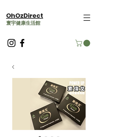
OhOzDirect
​寰宇健康生活館