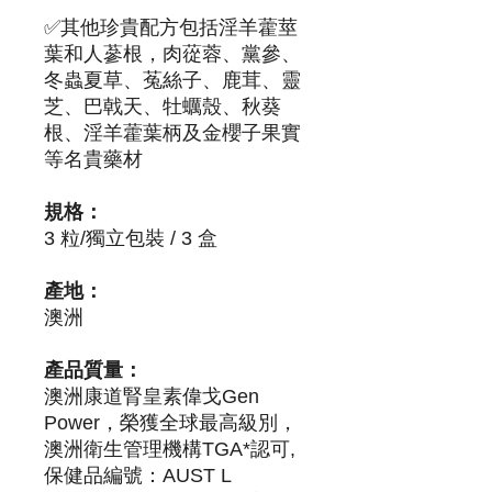
✅其他珍貴配方包括淫羊藿莖
葉和人蔘根，肉蓯蓉、黨參、
冬蟲夏草、菟絲子、鹿茸、靈
芝、巴戟天、牡蠣殼、秋葵
根、淫羊藿葉柄及金櫻子果實
等名貴藥材
規格：
3 粒/獨立包裝 / 3 盒
產地：
澳洲
產品質量：
澳洲康道腎皇素偉戈Gen
Power，榮獲全球最高級別，
澳洲衛生管理機構TGA*認可,
保健品編號：AUST L