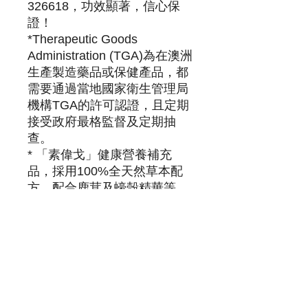
326618，功效顯著，信心保
證！
*Therapeutic Goods
Administration (TGA)為在澳洲
生產製造藥品或保健產品，都
需要通過當地國家衛生管理局
機構TGA的許可認證，且定期
接受政府最格監督及定期抽
查。
* 「素偉戈」健康營養補充
品，採用100%全天然草本配
方，配合鹿茸及蠔殼精華等，
再以植物膠囊包裝，以黃金比
例打造新一代草本補腎壯陽產
品！
*素食者若要使用中藥則需認
真辨別或詢問醫生
適用人群：