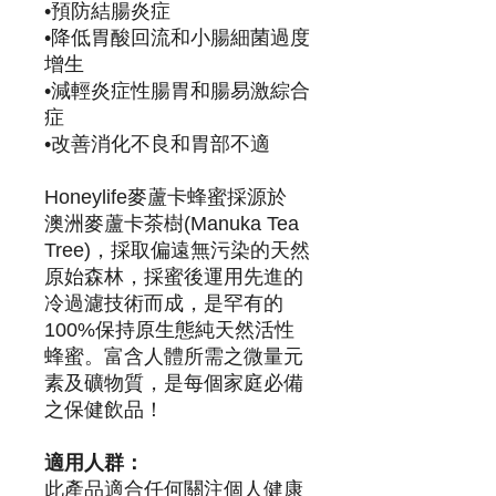
•預防結腸炎症
•降低胃酸回流和小腸細菌過度
增生
•減輕炎症性腸胃和腸易激綜合
症
•改善消化不良和胃部不適
Honeylife麥蘆卡蜂蜜採源於
澳洲麥蘆卡茶樹(Manuka Tea
Tree)，採取偏遠無污染的天然
原始森林，採蜜後運用先進的
冷過濾技術而成，是罕有的
100%保持原生態純天然活性
蜂蜜。富含人體所需之微量元
素及礦物質，是每個家庭必備
之保健飲品！
適用人群：
此產品適合任何關注個人健康