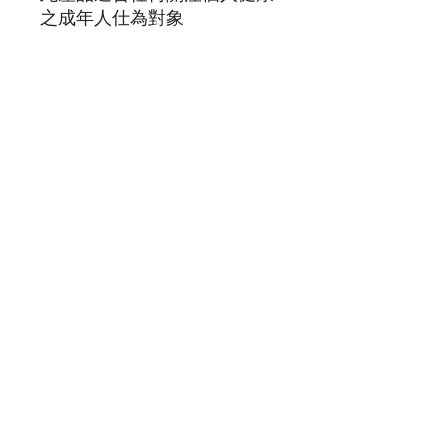
之成年人仕為對象
注意事項：
此產品沒有根據《藥劑業及毒
藥條例》或《中醫藥條例》註
冊。為此產品作出的任何聲稱
亦沒有為進行該等註冊而接受
評核。此產品並不供作診斷、
治療或預防任何疾病之用。
#Honeylife #麥蘆卡蜂蜜 #紓
緩喉嚨不適
#秋冬滋補 #honey #蜂蜜 #新
品上架 #限時優惠 #營養補充
品 #打邊爐必選 #喉嚨初痛 #
即沖 #即食 #消炎 #胃炎 #舒緩
腸胃不適 #送禮必備 #新年賀
禮 #賀年禮盒 #送禮 #拜年 #新