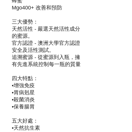
蜂蜜
Mgo400+ 改善和預防
三大優勢：
天然活性 - 嚴選天然活性成分
的蜜源。
官方認證 - 澳洲大學官方認證
安全及活性測試。
追溯蜜源 - 從蜜源到入瓶，擁
有先進系統控制每一瓶的質量
四大特點：
•增強免疫
•胃病剋星
•殺菌消炎
•保養腸胃
五大好處：
•天然抗生素