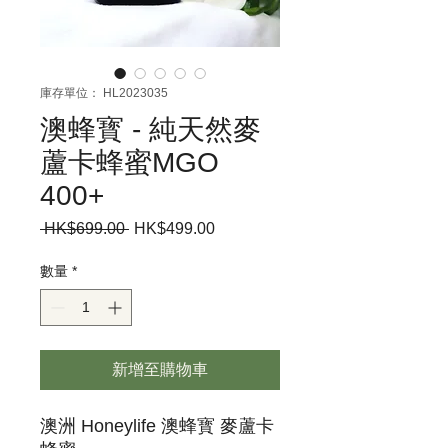
庫存單位： HL2023035
澳蜂寳 - 純天然麥
蘆卡蜂蜜MGO
400+
 HK$699.00 
一
HK$499.00
促
般
銷
價
價
數量
*
格
格
新增至購物車
澳洲 Honeylife 澳蜂寳 麥蘆卡