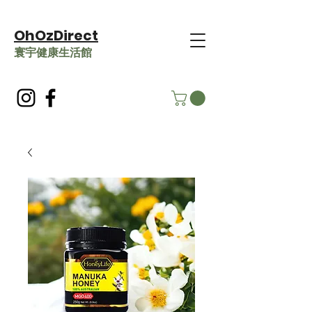
OhOzDirect
​寰宇健康生活館