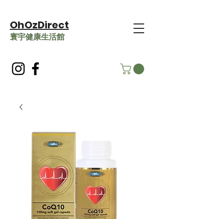
OhOzDirect
​寰宇健康生活館