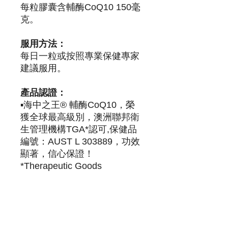
每粒膠囊含輔酶CoQ10 150毫
克。
服用方法：
每日一粒或按照專業保健專家
建議服用。
產品認證：
▪️海中之王® 輔酶CoQ10，榮
獲全球最高級別，澳洲聯邦衛
生管理機構TGA*認可,保健品
編號：AUST L 303889，功效
顯著，信心保證！
*Therapeutic Goods
Administration (TGA)為在澳洲
生產製造藥品或保健產品，都
需要通過當地國家衛生管理局
機構TGA的許可認證，且定期
接受政府最格監督及定期抽