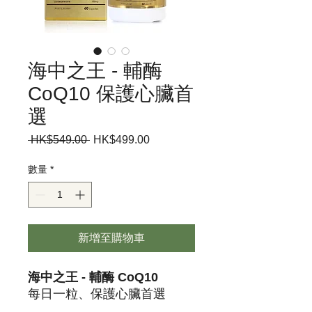
海中之王 - 輔酶
CoQ10 保護心臟首
選
 HK$549.00 
一
HK$499.00
促
般
銷
價
價
數量
*
格
格
新增至購物車
海中之王 - 輔酶 CoQ10
每日一粒、保護心臟首選