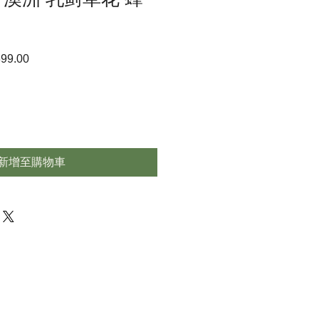
99.00
促
銷
價
格
新增至購物車