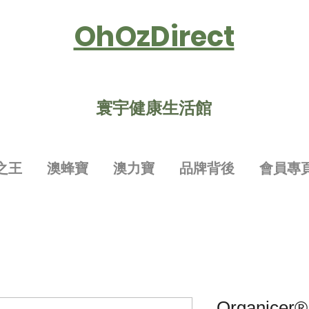
OhOzDirect
寰宇健康生活館
之王
澳蜂寶
澳力寶
品牌背後
會員專
Organice