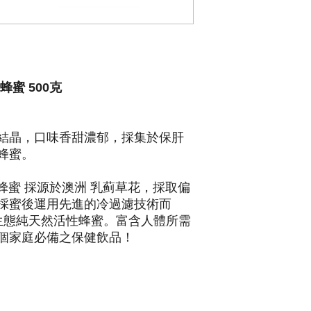
 蜂蜜 500克
結晶，口味香甜濃郁，採集於保肝
蜂蜜。
草花 蜂蜜 採源於澳洲 乳蓟草花，採取偏
採蜜後運用先進的冷過濾技術而
原生態純天然活性蜂蜜。富含人體所需
個家庭必備之保健飲品！