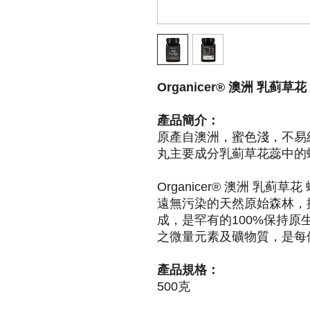
Organicer® 澳洲 乳蓟草花
產品簡介：
原產自澳洲，蜜色淺，不易
丸主要成分乳薊草花蕊中的
Organicer® 澳洲 乳蓟
遠無污染的天然原始森林，
成，是罕有的100%保持
之微量元素及礦物質，是每
產品規格：
500克