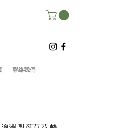
頁
聯絡我們
r® 澳洲 乳蓟草花 蜂