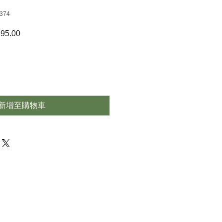
374
95.00
促
銷
價
格
新增至購物車