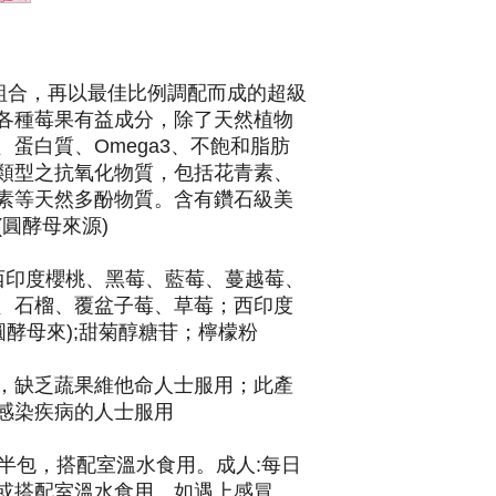
物組合，再以最佳比例調配而成的超級
酚，結合各種莓果有益成分，除了天然植物
蛋白質、Omega3、不飽和脂肪
類型之抗氧化物質，包括花青素、
素等天然多酚物質。含有鑽石級美
(圓酵母來源)
、西印度櫻桃、黑莓、藍莓、蔓越莓、
、石榴、覆盆子莓、草莓；西印度
圓酵母來);甜菊醇糖苷；檸檬粉
，缺乏蔬果維他命人士服用；此產
感染疾病的人士服用
次半包，搭配室溫水食用。成人:每日
或搭配室溫水食用。如遇上感冒、