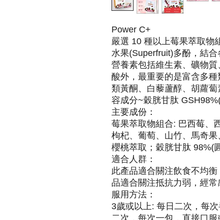
Power C+
嚴選 10 種以上莓果萃取
水果(Superfruit)多
營養素包括維生素、礦物質、
酸外，最重要的是富含多種
類黃酮、白藜蘆醇、胡蘿蔔
容成分~穀胱甘肽 GSH98%
主要成份：
莓果萃取物組合: 巴西莓
枸杞、葡萄、山竹、馬奇果
櫻桃萃取；穀胱甘肽 98%(
適合人群：
此產品適合關注飲食不均衡
品適合關注抵抗力弱，經常
服用方法：
3歲或以上: 每日二次，每
二次，每次一包，直接口服