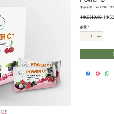
庫存單位： 4713945599
 HK$310.00 
一
HK$2
般
數量
*
價
格