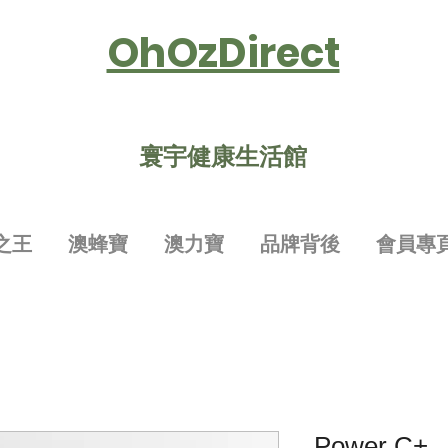
OhOzDirect
寰宇健康生活館
之王
澳蜂寶
澳力寶
品牌背後
會員專
Power C+