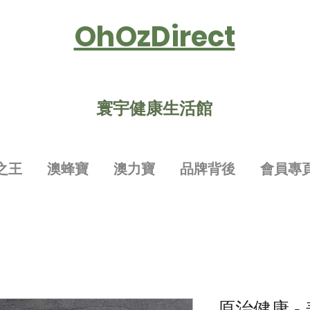
OhOzDirect
寰宇健康生活館
之王
澳蜂寶
澳力寶
品牌背後
會員專
原治健康 -