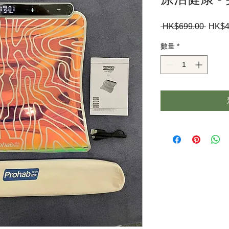
 HK$699.00 
一
HK$4
般
數量
*
價
格