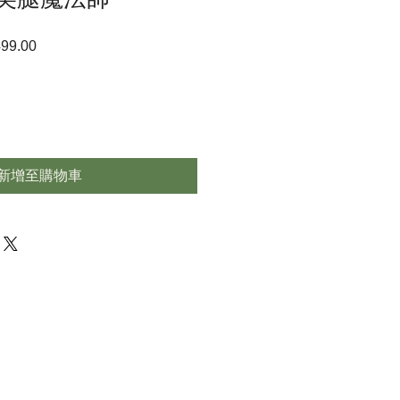
99.00
促
銷
價
格
新增至購物車