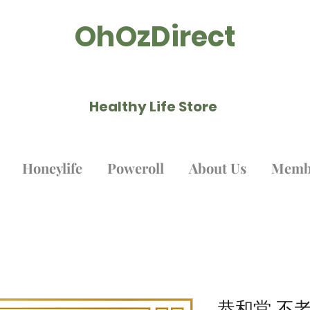
OhOzDirect
Healthy Life Store ​
Honeylife
Poweroll
About Us
Memb
恭和堂 不