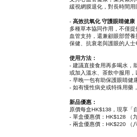
緩視網膜退化，對長時間用
-
高效抗氧化 守護眼睛健康
多種草本協同作用，不僅提
血管支持，還兼顧眼部營養
保健、抗衰老與護眼的人士
使用方法：
- 建議直接食用再多喝水，
或加入溫水、茶飲中服用，
- 早晚一包有助保護眼睛健
- 如有慢性病史或特殊用
新品優惠：
原價每盒HK$138，現享
- 單盒優惠價：HK$128 
- 兩盒優惠價：HK$220 （