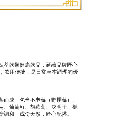
然萃飲類健康飲品，延續品牌匠心
包，飲用便捷，是日常草本調理的優
製而成，包含不老莓（野櫻莓）、
菊、葡萄籽、胡蘿蔔、決明子、梔
糖調和，成份天然，匠心配搭。