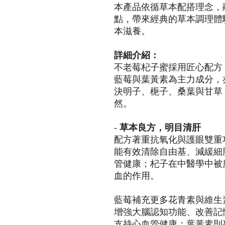
本產品依循草本配搭理念，
點，帶來經典的草本調理體
本滋養。
詳細介紹：
不老莓杞子蜜採用匠心配方
藍莓與葉黃素為主力成分，
決明子、梔子、桑葉與甘草
然。
-
草本良方，明目清肝
配方著重抗氧化與護眼雙重
能有效清除自由基、減緩細
管健康；杞子在中醫學中被
血的作用。
藍莓補充更多花青素與維生
增強大腦認知功能、改善記
支持心血管健康；葉黃素則