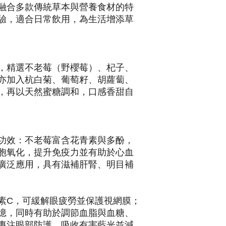
融合多款傳統草本與營養食材的特
驗，適合日常飲用，為生活增添草
，精選不老莓（野櫻莓）、杞子、
亦加入杭白菊、葡萄籽、胡蘿蔔、
，再以天然蜜糖調和，口感香甜自
功效：不老莓富含花青素與多酚，
胞氧化，提升免疫力並有助於心血
廣泛應用，具有滋補肝腎、明目補
素C，可緩解眼疲勞並保護視網膜；
憶，同時有助於調節血脂與血糖、
專注眼部防護，吸收有害藍光並減