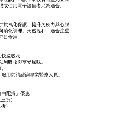
眼或使用電子設備者尤為適合。
供抗氧化保護、提升免疫力與心腦
與消化調理。天然溫和，適合注重
每日食用。
助快速吸收。
以利吸收與享受風味。
康。
藥，服用前請諮詢專業醫療人員。
「自由配搭」優惠
（九三折）
八折）