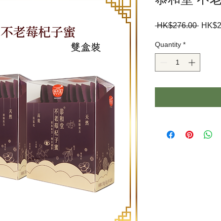
Regul
 HK$276.00 
HK$2
Price
Quantity
*