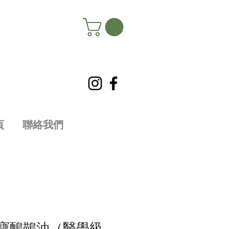
頁
聯絡我們
國寶鴯鶓油（醫學級