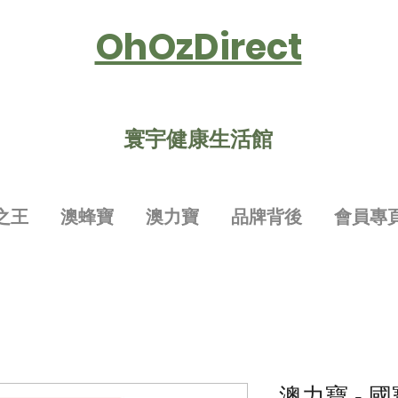
OhOzDirect
寰宇健康生活館
之王
澳蜂寶
澳力寶
品牌背後
會員專
澳力寶 - 