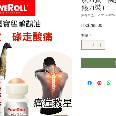
熱力裝）
庫存單位： PR2022029
HK$298.00
價
格
數量
*