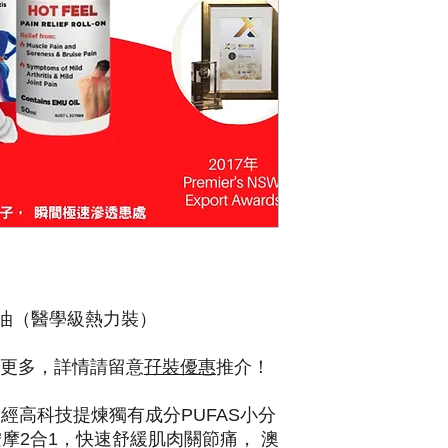
寶鴯鶓油（醫學級熱力裝）
更多，詳情請留意
孖裝優惠
推介！
經高科技提煉獨有成分PUFAS小分
按摩2合1，快速舒緩肌肉關節痛， 澳