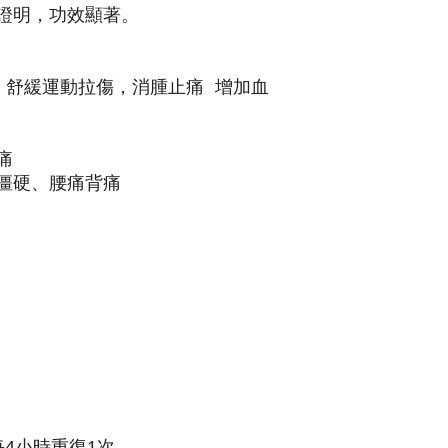
證明，功效顯著。
 舒緩運動拉傷，消腫止痛 增加血
痛
僵硬、腰痛背痛
4小時重復1次。