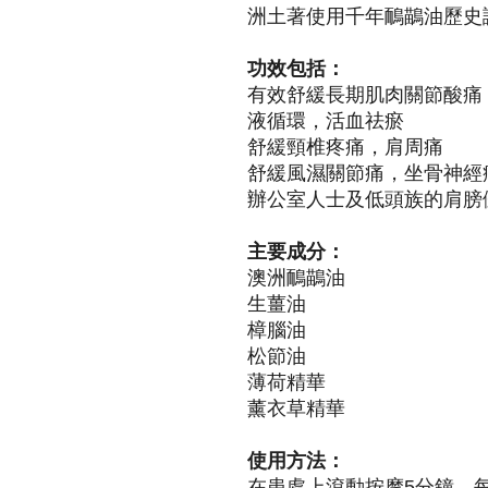
洲土著使用千年鴯鶓油歷史
功效包括：
有效舒緩長期肌肉關節酸痛
液循環，活血祛瘀
舒緩頸椎疼痛，肩周痛
舒緩風濕關節痛，坐骨神經
辦公室人士及低頭族的肩膀
主要成分：
澳洲鴯鶓油
生薑油
樟腦油
松節油
薄荷精華
薰衣草精華
使用方法：
在患處上滾動按摩5分鐘，每