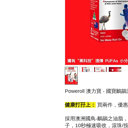
Poweroll 澳力寶 - 國
健康打孖上：
買兩件，優惠
採用澳洲國鳥-鴯鶓之油脂，
子，10秒極速吸收，滾珠/